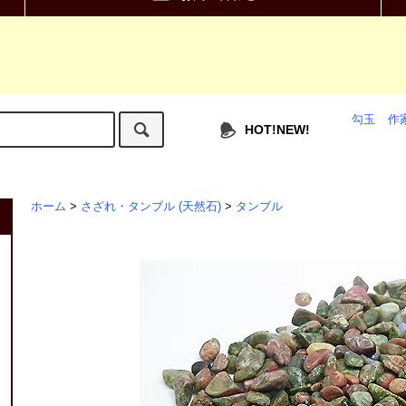
勾玉
作
HOT!NEW!
ホーム
>
さざれ・タンブル (天然石)
>
タンブル