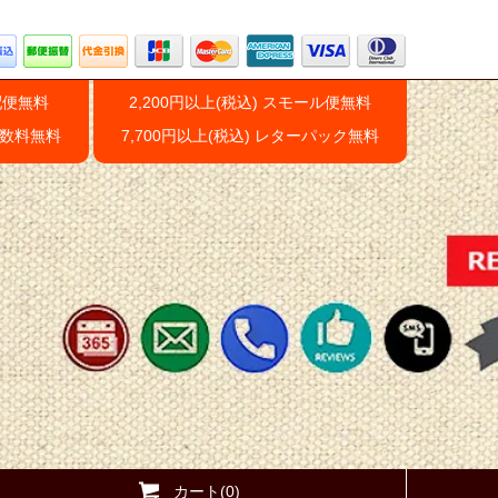
配便無料
2,200円以上(税込) スモール便無料
手数料無料
7,700円以上(税込) レターパック無料
カート(0)