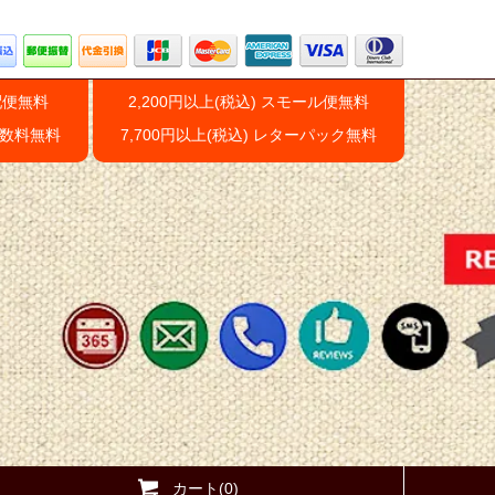
配便無料
2,200円以上(税込) スモール便無料
手数料無料
7,700円以上(税込) レターパック無料
カート(0)