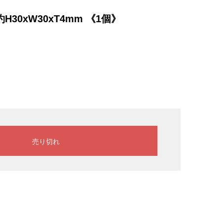
30xW30xT4mm 《1個》