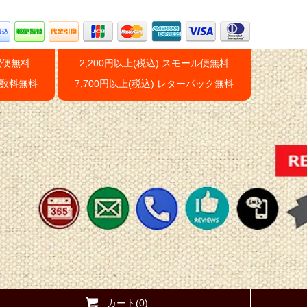
配便無料
2,200円以上(税込) スモール便無料
手数料無料
7,700円以上(税込) レターパック無料
カート(0)