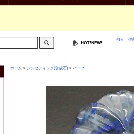
勾玉
作
HOT!NEW!
ホーム
>
シンセティック(合成石)
>
パーツ