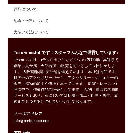
返品について
配送・送料について
支払い方法について
Tesoro co.ltd.です！スタッフみんなで運営しています♪
Tesoro co.ltd. (テソロカブシキガイシャ) 2000年に高知県で
創業。貴金属・天然石加工/販売を商いとして今日に至りま
す。 大阪南船場に実店舗を構えています。本社は高知です。
世界中のアクセサリーパーツ、アクセサリー・ジュエリーの
販売、鉱物の加工や修理も承っています。 教室・レッスンも
開催中で、作家作品の販売もしてます。 鉱物・貴金属の買取
サービスもあり、石においては採掘～加工～処理・再生、最
後までおつきあいさせていただいております。
メールアドレス
info@parts-kobo.com
電話番号