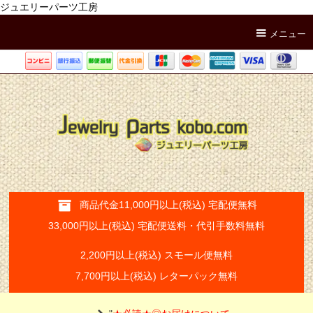
ジュエリーパーツ工房
メニュー
商品代金11,000円以上(税込) 宅配便無料
33,000円以上(税込) 宅配便送料・代引手数料無料
2,200円以上(税込) スモール便無料
7,700円以上(税込) レターパック無料