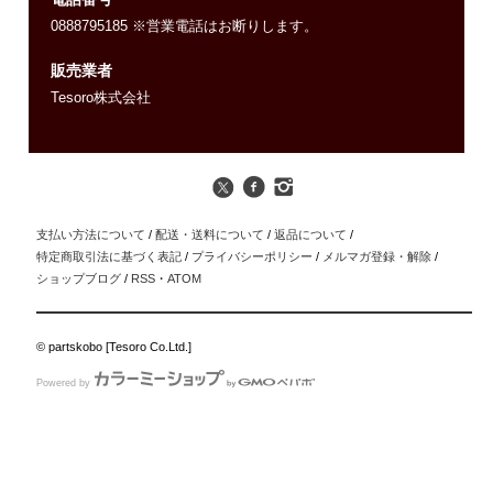
0888795185 ※営業電話はお断りします。
販売業者
Tesoro株式会社
支払い方法について
/
配送・送料について
/
返品について
/
特定商取引法に基づく表記
/
プライバシーポリシー
/
メルマガ登録・解除
/
ショップブログ
/
RSS
・
ATOM
© partskobo [Tesoro Co.Ltd.]
Powered by