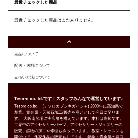
最近チェックした商品
最近チェックした商品はまだありません。
返品について
配送・送料について
支払い方法について
Tesoro co.ltd.です！スタッフみんなで運営しています♪
Tesoro co.ltd. (テソロカブシキガイシャ) 2000年に高知県で
創業。貴金属・天然石加工/販売を商いとして今日に至りま
す。 大阪南船場に実店舗を構えています。本社は高知です。
世界中のアクセサリーパーツ、アクセサリー・ジュエリーの
販売、鉱物の加工や修理も承っています。 教室・レッスンも
開催中で、作家作品の販売もしてます。 鉱物・貴金属の買取