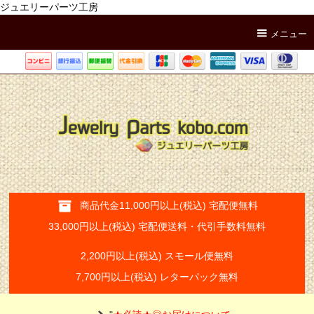
ジュエリーパーツ工房
メニュー
商品代金11,000円以上(税込) 宅配便無料
33,000円以上(税込) 宅配便送料・代引手数料無料
2,200円以上(税込) スモール便無料
7,700円以上(税込) レターパック無料