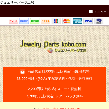
ジュエリーパーツ工房
メニュー
商品代金11,000円以上(税込) 宅配便無料
33,000円以上(税込) 宅配便送料・代引手数料無料
2,200円以上(税込) スモール便無料
7,700円以上(税込) レターパック無料