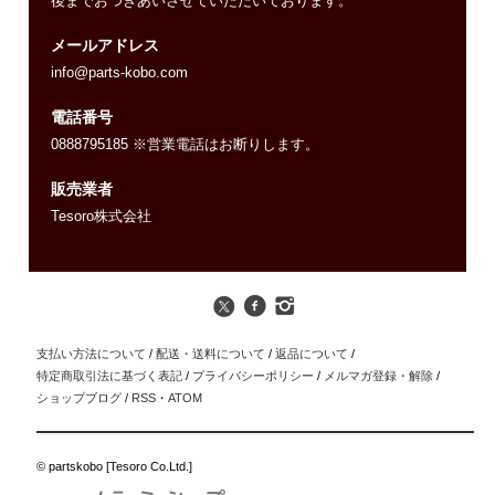
後までおつきあいさせていただいております。
メールアドレス
info@parts-kobo.com
電話番号
0888795185 ※営業電話はお断りします。
販売業者
Tesoro株式会社
支払い方法について
/
配送・送料について
/
返品について
/
特定商取引法に基づく表記
/
プライバシーポリシー
/
メルマガ登録・解除
/
ショップブログ
/
RSS
・
ATOM
© partskobo [Tesoro Co.Ltd.]