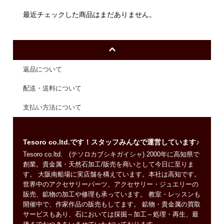
最近チェックした商品はまだありません。
返品について
配送・送料について
支払い方法について
Tesoro co.ltd.です！スタッフみんなで運営しています♪
Tesoro co.ltd. (テソロカブシキガイシャ) 2000年に高知県で
創業。貴金属・天然石加工/販売を商いとして今日に至りま
す。 大阪南船場に実店舗を構えています。本社は高知です。
世界中のアクセサリーパーツ、アクセサリー・ジュエリーの
販売、鉱物の加工や修理も承っています。 教室・レッスンも
開催中で、作家作品の販売もしてます。 鉱物・貴金属の買取
サービスもあり、石においては採掘～加工～処理・再生、最