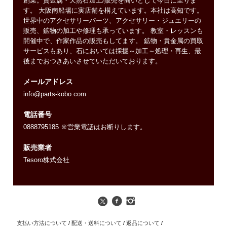
創業。貴金属・天然石加工/販売を商いとして今日に至りま
す。 大阪南船場に実店舗を構えています。本社は高知です。
世界中のアクセサリーパーツ、アクセサリー・ジュエリーの
販売、鉱物の加工や修理も承っています。 教室・レッスンも
開催中で、作家作品の販売もしてます。 鉱物・貴金属の買取
サービスもあり、石においては採掘～加工～処理・再生、最
後までおつきあいさせていただいております。
メールアドレス
info@parts-kobo.com
電話番号
0888795185 ※営業電話はお断りします。
販売業者
Tesoro株式会社
支払い方法について
/
配送・送料について
/
返品について
/