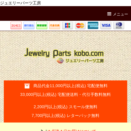
ジュエリーパーツ工房
メニュー
商品代金11,000円以上(税込) 宅配便無料
33,000円以上(税込) 宅配便送料・代引手数料無料
2,200円以上(税込) スモール便無料
7,700円以上(税込) レターパック無料