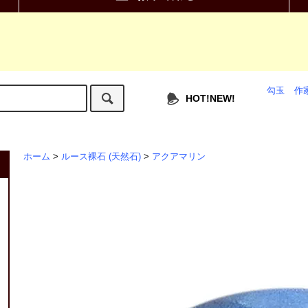
勾玉
作
HOT!NEW!
ホーム
>
ルース裸石 (天然石)
>
アクアマリン