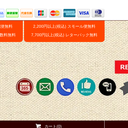
配便無料
2,200円以上(税込) スモール便無料
手数料無料
7,700円以上(税込) レターパック無料
カート(0)