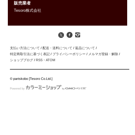
販売業者
Tesoro株式会社
支払い方法について
/
配送・送料について
/
返品について
/
特定商取引法に基づく表記
/
プライバシーポリシー
/
メルマガ登録・解除
/
ショップブログ
/
RSS
・
ATOM
© partskobo [Tesoro Co.Ltd.]
Powered by