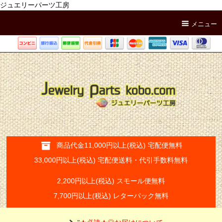
ジュエリーパーツ工房
メニュー
商品代金11,000円以上(税込) 宅配便無料
33,000円以上(税込) 宅配便送料・代引手数料無料
2,200円以上(税込) スモール便無料
7,700円以上(税込) レターパック無料