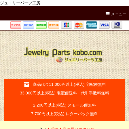
ジュエリーパーツ工房
メニュー
商品代金11,000円以上(税込) 宅配便無料
33,000円以上(税込) 宅配便送料・代引手数料無料
2,200円以上(税込) スモール便無料
7,700円以上(税込) レターパック無料