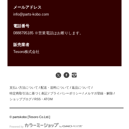
メールアドレス
info@parts-kobo.com
電話番号
0888795185 ※営業電話はお断りします。
販売業者
Tesoro株式会社
支払い方法について
/
配送・送料について
/
返品について
/
特定商取引法に基づく表記
/
プライバシーポリシー
/
メルマガ登録・解除
/
ショップブログ
/
RSS
・
ATOM
© partskobo [Tesoro Co.Ltd.]
Powered by