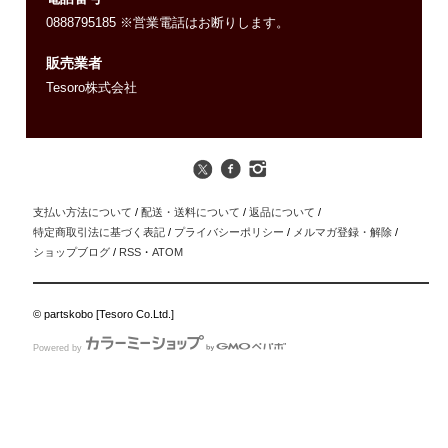
0888795185 ※営業電話はお断りします。
販売業者
Tesoro株式会社
支払い方法について
/
配送・送料について
/
返品について
/
特定商取引法に基づく表記
/
プライバシーポリシー
/
メルマガ登録・解除
/
ショップブログ
/
RSS
・
ATOM
© partskobo [Tesoro Co.Ltd.]
Powered by