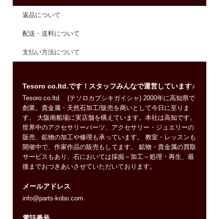
返品について
配送・送料について
支払い方法について
Tesoro co.ltd.です！スタッフみんなで運営しています♪
Tesoro co.ltd. (テソロカブシキガイシャ) 2000年に高知県で
創業。貴金属・天然石加工/販売を商いとして今日に至りま
す。 大阪南船場に実店舗を構えています。本社は高知です。
世界中のアクセサリーパーツ、アクセサリー・ジュエリーの
販売、鉱物の加工や修理も承っています。 教室・レッスンも
開催中で、作家作品の販売もしてます。 鉱物・貴金属の買取
サービスもあり、石においては採掘～加工～処理・再生、最
後までおつきあいさせていただいております。
メールアドレス
info@parts-kobo.com
電話番号