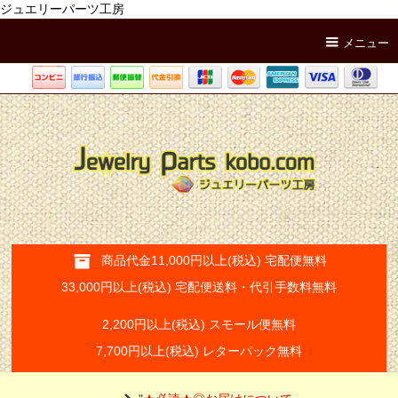
ジュエリーパーツ工房
メニュー
商品代金11,000円以上(税込) 宅配便無料
33,000円以上(税込) 宅配便送料・代引手数料無料
2,200円以上(税込) スモール便無料
7,700円以上(税込) レターパック無料