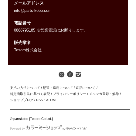
メールアドレス
info@parts-kobo.com
電話番号
0888795185 ※営業電話はお断りします。
販売業者
Tesoro株式会社
支払い方法について
/
配送・送料について
/
返品について
/
特定商取引法に基づく表記
/
プライバシーポリシー
/
メルマガ登録・解除
/
ショップブログ
/
RSS
・
ATOM
© partskobo [Tesoro Co.Ltd.]
Powered by