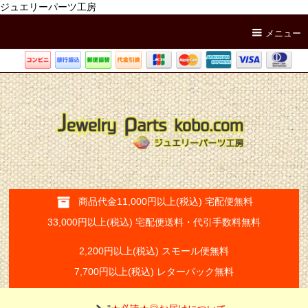
ジュエリーパーツ工房
メニュー
商品代金11,000円以上(税込) 宅配便無料
33,000円以上(税込) 宅配便送料・代引手数料無料
2,200円以上(税込) スモール便無料
7,700円以上(税込) レターパック無料