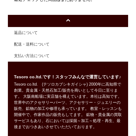
返品について
配送・送料について
支払い方法について
Tesoro co.ltd.です！スタッフみんなで運営しています♪
Tesoro co.ltd. (テソロカブシキガイシャ) 2000年に高知県で
創業。貴金属・天然石加工/販売を商いとして今日に至りま
す。 大阪南船場に実店舗を構えています。本社は高知です。
世界中のアクセサリーパーツ、アクセサリー・ジュエリーの
販売、鉱物の加工や修理も承っています。 教室・レッスンも
開催中で、作家作品の販売もしてます。 鉱物・貴金属の買取
サービスもあり、石においては採掘～加工～処理・再生、最
後までおつきあいさせていただいております。