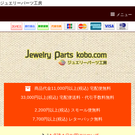
ジュエリーパーツ工房
メニュー
商品代金11,000円以上(税込) 宅配便無料
33,000円以上(税込) 宅配便送料・代引手数料無料
2,200円以上(税込) スモール便無料
7,700円以上(税込) レターパック無料