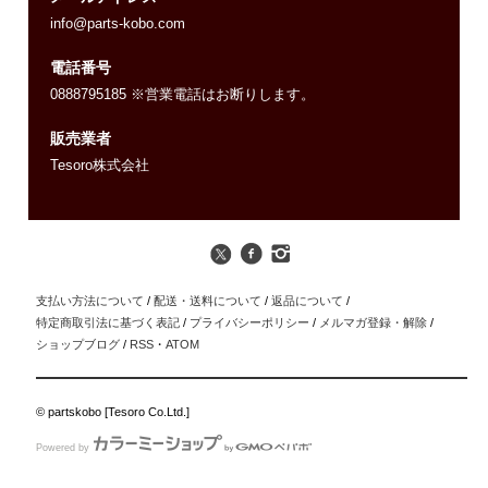
info@parts-kobo.com
電話番号
0888795185 ※営業電話はお断りします。
販売業者
Tesoro株式会社
支払い方法について
/
配送・送料について
/
返品について
/
特定商取引法に基づく表記
/
プライバシーポリシー
/
メルマガ登録・解除
/
ショップブログ
/
RSS
・
ATOM
© partskobo [Tesoro Co.Ltd.]
Powered by