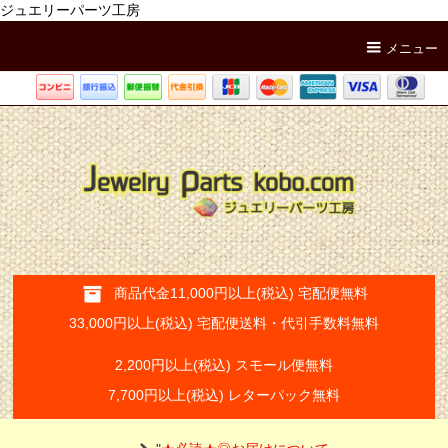
ジュエリーパーツ工房
メニュー
商品代金11,000円以上(税込) 宅配便無料
33,000円以上(税込) 宅配便送料・代引手数料無料
2,200円以上(税込) スモール便無料
7,700円以上(税込) レターパック無料