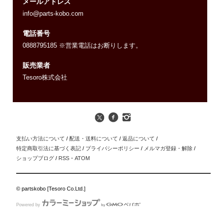
メールアドレス
info@parts-kobo.com
電話番号
0888795185 ※営業電話はお断りします。
販売業者
Tesoro株式会社
支払い方法について
/
配送・送料について
/
返品について
/
特定商取引法に基づく表記
/
プライバシーポリシー
/
メルマガ登録・解除
/
ショップブログ
/
RSS
・
ATOM
© partskobo [Tesoro Co.Ltd.]
Powered by