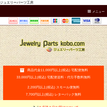
ジュエリーパーツ工房
メニュー
商品代金11,000円以上(税込) 宅配便無料
33,000円以上(税込) 宅配便送料・代引手数料無料
2,200円以上(税込) スモール便無料
7,700円以上(税込) レターパック無料