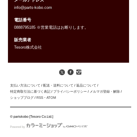
メールアドレス
info@parts-kobo.com
電話番号
0888795185 ※営業電話はお断りします。
販売業者
Tesoro株式会社
支払い方法について
/
配送・送料について
/
返品について
/
特定商取引法に基づく表記
/
プライバシーポリシー
/
メルマガ登録・解除
/
ショップブログ
/
RSS
・
ATOM
© partskobo [Tesoro Co.Ltd.]
Powered by