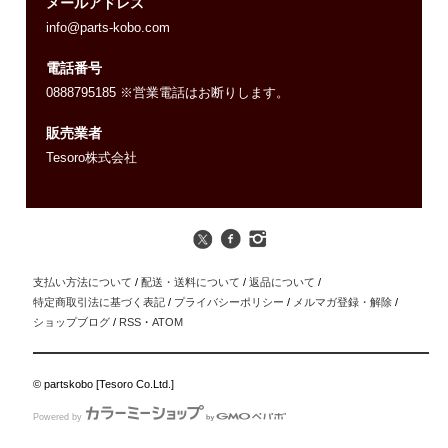
メールアドレス
info@parts-kobo.com
電話番号
0888795185 ※営業電話はお断りします。
販売業者
Tesoro株式会社
支払い方法について
/
配送・送料について
/
返品について
/
特定商取引法に基づく表記
/
プライバシーポリシー
/
メルマガ登録・解除
/
ショップブログ
/
RSS
・
ATOM
© partskobo [Tesoro Co.Ltd.]
Powered by