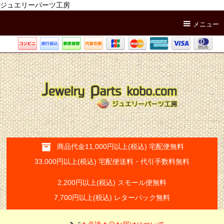
ジュエリーパーツ工房
メニュー
商品代金11,000円以上(税込) 宅配便無料
33,000円以上(税込) 宅配便送料・代引手数料無料
2,200円以上(税込) スモール便無料
7,700円以上(税込) レターパック無料