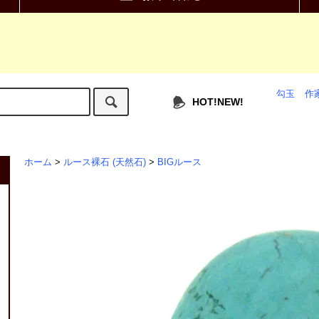
勾玉
作
HOT!NEW!
ホーム
>
ルース裸石 (天然石)
>
BIGルース