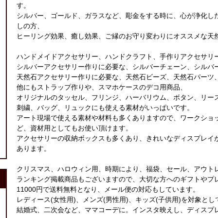
す。
シルバー、ゴールド、ガラスなど、彫金をする時に、心が浄化し
しの方、
ヒーリング効果、癒し効果、ご縁のお守り変わりにオススメな天
ハンドメイドアクセサリー、ハンドクラフト、手作りアクセサリ
シルバーアクセサリー作りに必要な、シルバーチェーン、シルバ
天然石アクセサリー作りに必要な、天然石ビーズ、天然石パーツ
他にもストラップ作りや、スマホケースのデコ用商品、
オリジナルのタッセル、フリンジ、ハーバリウム、ボタン、リー
刺繍、バッグ、リュックにも使える素材がいっぱいです。
アート現場で使える素材や材料も多くありますので、ワークショ
ど、資材用としてもお使い頂けます。
アクセサリーの収納ボックスも多くあり、きれいなディスプレイ
あります。
クリスマス、ハロウィン用、時期により、福袋、セール、アウト
ランキング掲載商品もございますので、大切な方へのギフトやプ
11000円で送料無料となり、メール便の対応もしています。
レディース(女性用)、メンズ(男性用)、キッズ(子供用)を対象と
結婚式、二次会など、ママコーデに。インスタ映えし、ディスプ