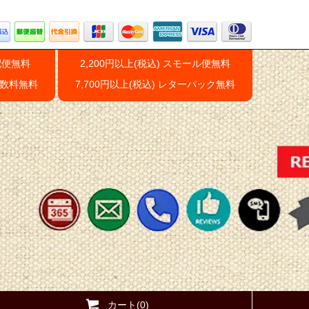
配便無料
2,200円以上(税込) スモール便無料
手数料無料
7,700円以上(税込) レターパック無料
カート(0)