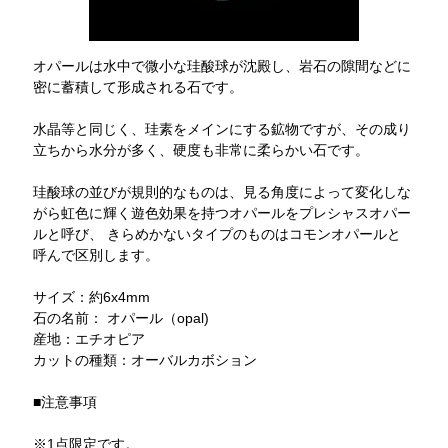
オパールは水中で微小な珪酸球が沈殿し、岩石の隙間などに
密に蓄積して形成される石です。
水晶等と同じく、珪素をメインにする鉱物ですが、その成り
立ちから水分が多く、硬度も非常に柔らかい石です。
珪酸球の並びが規則的なものは、見る角度によって変化しな
がら虹色に輝く遊色効果を持つオパールをプレシャスオパー
ルと呼び、 きらめかないタイプのものはコモンオパールと
呼んで区別します。
サイズ：約6x4mm
石の名前： オパール（opal)
産地：エチオピア
カットの種類：オーバルカボション
■注意事項
※1点限定です。