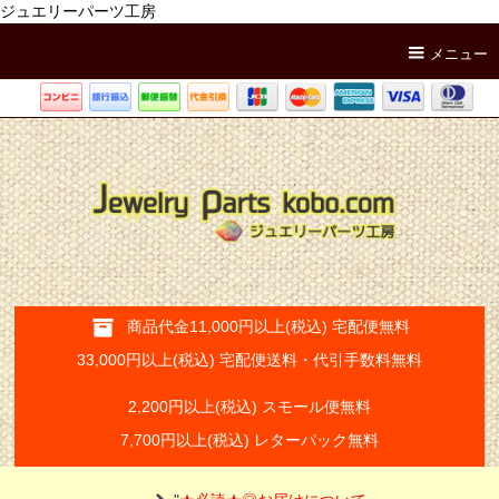
ジュエリーパーツ工房
メニュー
商品代金11,000円以上(税込) 宅配便無料
33,000円以上(税込) 宅配便送料・代引手数料無料
2,200円以上(税込) スモール便無料
7,700円以上(税込) レターパック無料