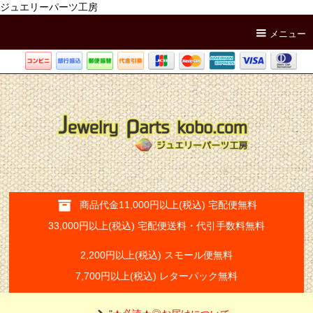
ジュエリーパーツ工房
メニュー
商品代金11,000円以上(税込) 宅配便無料
33,000円以上(税込) 宅配便送料・代引手数料無料
2,200円以上(税込) スモール便無料
7,700円以上(税込) レターパック無料