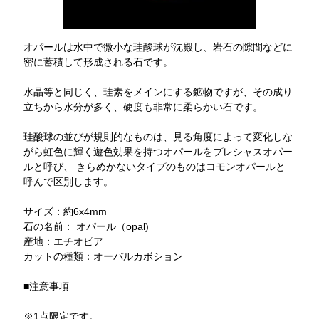
オパールは水中で微小な珪酸球が沈殿し、岩石の隙間などに
密に蓄積して形成される石です。
水晶等と同じく、珪素をメインにする鉱物ですが、その成り
立ちから水分が多く、硬度も非常に柔らかい石です。
珪酸球の並びが規則的なものは、見る角度によって変化しな
がら虹色に輝く遊色効果を持つオパールをプレシャスオパー
ルと呼び、 きらめかないタイプのものはコモンオパールと
呼んで区別します。
サイズ：約6x4mm
石の名前： オパール（opal)
産地：エチオピア
カットの種類：オーバルカボション
■注意事項
※1点限定です。