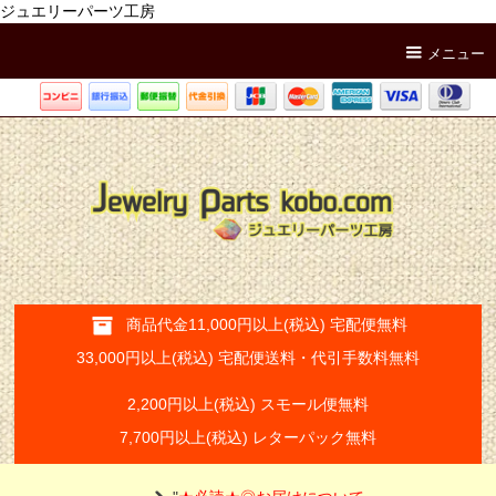
ジュエリーパーツ工房
メニュー
商品代金11,000円以上(税込) 宅配便無料
33,000円以上(税込) 宅配便送料・代引手数料無料
2,200円以上(税込) スモール便無料
7,700円以上(税込) レターパック無料