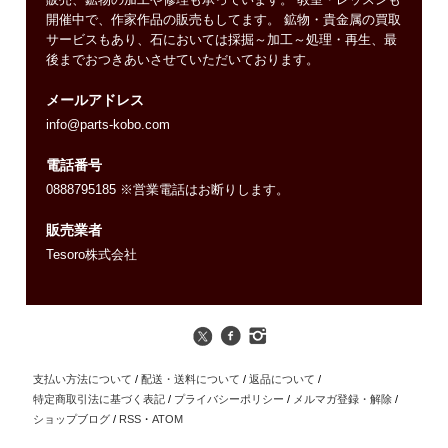
販売、鉱物の加工や修理も承っています。 教室・レッスンも
開催中で、作家作品の販売もしてます。 鉱物・貴金属の買取
サービスもあり、石においては採掘～加工～処理・再生、最
後までおつきあいさせていただいております。
メールアドレス
info@parts-kobo.com
電話番号
0888795185 ※営業電話はお断りします。
販売業者
Tesoro株式会社
支払い方法について
/
配送・送料について
/
返品について
/
特定商取引法に基づく表記
/
プライバシーポリシー
/
メルマガ登録・解除
/
ショップブログ
/
RSS
・
ATOM