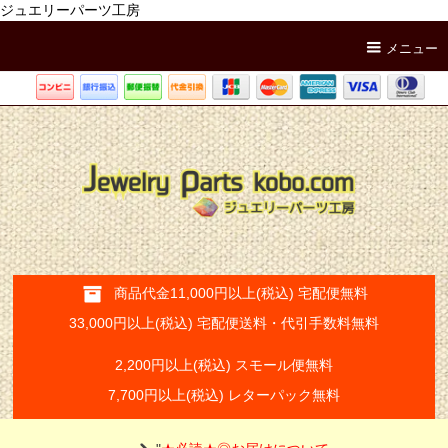
ジュエリーパーツ工房
メニュー
商品代金11,000円以上(税込) 宅配便無料
33,000円以上(税込) 宅配便送料・代引手数料無料
2,200円以上(税込) スモール便無料
7,700円以上(税込) レターパック無料