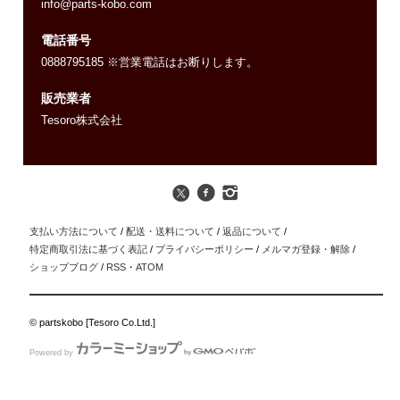
info@parts-kobo.com
電話番号
0888795185 ※営業電話はお断りします。
販売業者
Tesoro株式会社
支払い方法について
/
配送・送料について
/
返品について
/
特定商取引法に基づく表記
/
プライバシーポリシー
/
メルマガ登録・解除
/
ショップブログ
/
RSS
・
ATOM
© partskobo [Tesoro Co.Ltd.]
Powered by