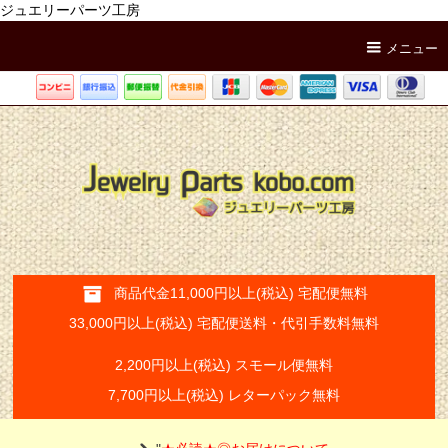
ジュエリーパーツ工房
メニュー
商品代金11,000円以上(税込) 宅配便無料
33,000円以上(税込) 宅配便送料・代引手数料無料
2,200円以上(税込) スモール便無料
7,700円以上(税込) レターパック無料