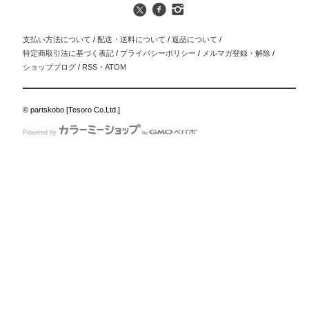
支払い方法について
/
配送・送料について
/
返品について
/
特定商取引法に基づく表記
/
プライバシーポリシー
/
メルマガ登録・解除
/
ショップブログ
/
RSS
・
ATOM
© partskobo [Tesoro Co.Ltd.]
Powered by