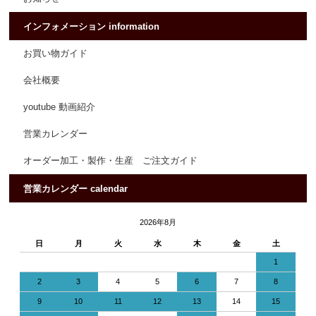
インフォメーション information
お買い物ガイド
会社概要
youtube 動画紹介
営業カレンダー
オーダー加工・製作・生産 ご注文ガイド
営業カレンダー calendar
2026年8月
日
月
火
水
木
金
土
1
2
3
4
5
6
7
8
9
10
11
12
13
14
15