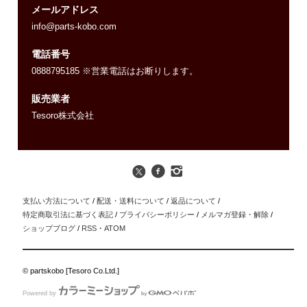
メールアドレス
info@parts-kobo.com
電話番号
0888795185 ※営業電話はお断りします。
販売業者
Tesoro株式会社
支払い方法について
/
配送・送料について
/
返品について
/
特定商取引法に基づく表記
/
プライバシーポリシー
/
メルマガ登録・解除
/
ショップブログ
/
RSS
・
ATOM
© partskobo [Tesoro Co.Ltd.]
Powered by