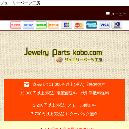
ジュエリーパーツ工房
メニュー
商品代金11,000円以上(税込) 宅配便無料
33,000円以上(税込) 宅配便送料・代引手数料無料
2,200円以上(税込) スモール便無料
7,700円以上(税込) レターパック無料