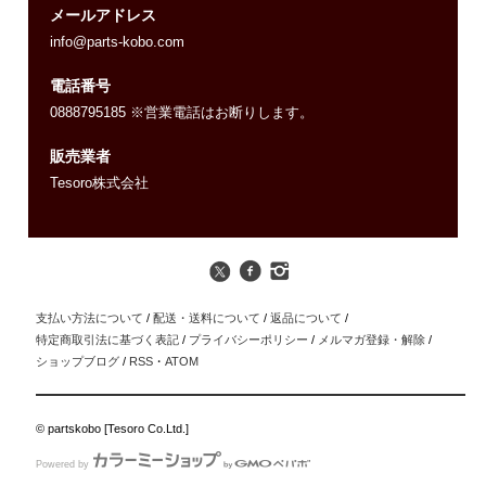
メールアドレス
info@parts-kobo.com
電話番号
0888795185 ※営業電話はお断りします。
販売業者
Tesoro株式会社
支払い方法について
/
配送・送料について
/
返品について
/
特定商取引法に基づく表記
/
プライバシーポリシー
/
メルマガ登録・解除
/
ショップブログ
/
RSS
・
ATOM
© partskobo [Tesoro Co.Ltd.]
Powered by