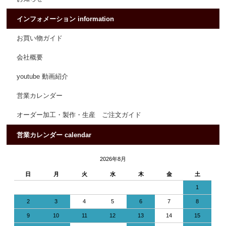
インフォメーション information
お買い物ガイド
会社概要
youtube 動画紹介
営業カレンダー
オーダー加工・製作・生産 ご注文ガイド
営業カレンダー calendar
2026年8月
日
月
火
水
木
金
土
1
2
3
4
5
6
7
8
9
10
11
12
13
14
15