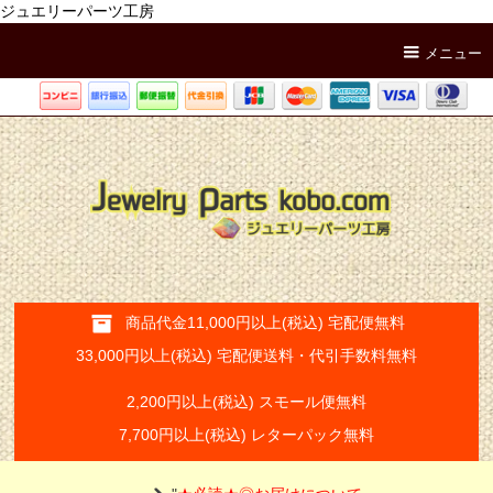
ジュエリーパーツ工房
メニュー
商品代金11,000円以上(税込) 宅配便無料
33,000円以上(税込) 宅配便送料・代引手数料無料
2,200円以上(税込) スモール便無料
7,700円以上(税込) レターパック無料