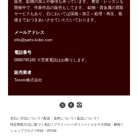
販売、鉱物の加工や修理も承っています。 教室・レッスンも
開催中で、作家作品の販売もしてます。 鉱物・貴金属の買取
サービスもあり、石においては採掘～加工～処理・再生、最
後までおつきあいさせていただいております。
メールアドレス
info@parts-kobo.com
電話番号
0888795185 ※営業電話はお断りします。
販売業者
Tesoro株式会社
支払い方法について
/
配送・送料について
/
返品について
/
特定商取引法に基づく表記
/
プライバシーポリシー
/
メルマガ登録・解除
/
ショップブログ
/
RSS
・
ATOM