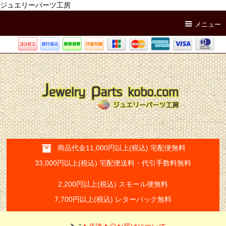
ジュエリーパーツ工房
メニュー
商品代金11,000円以上(税込) 宅配便無料
33,000円以上(税込) 宅配便送料・代引手数料無料
2,200円以上(税込) スモール便無料
7,700円以上(税込) レターパック無料