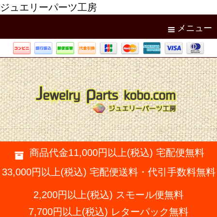
ジュエリーパーツ工房
メニュー
商品代金11,000円以上(税込) 宅配便無料
33,000円以上(税込) 宅配便送料・代引手数料無料
2,200円以上(税込) スモール便無料
7,700円以上(税込) レターパック無料