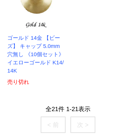
ゴールド 14金 【ビー
ズ】 キャップ 5.0mm
穴無し 《10個セット》
イエローゴールド K14/
14K
売り切れ
全
21
件
1
-
21
表示
< 前
次 >