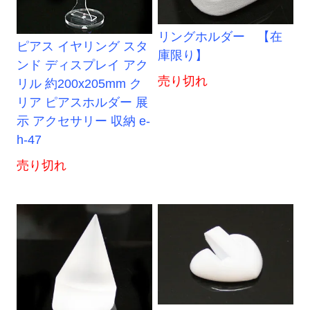
リングホルダー 【在
ピアス イヤリング スタ
庫限り】
ンド ディスプレイ アク
売り切れ
リル 約200x205mm ク
リア ピアスホルダー 展
示 アクセサリー 収納 e-
h-47
売り切れ