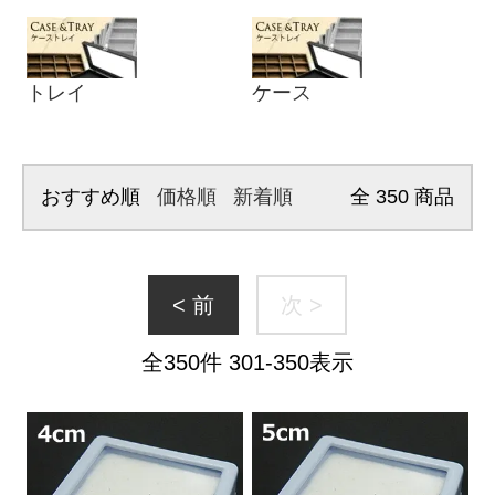
トレイ
ケース
おすすめ順
価格順
新着順
全
350
商品
< 前
次 >
全
350
件
301
-
350
表示