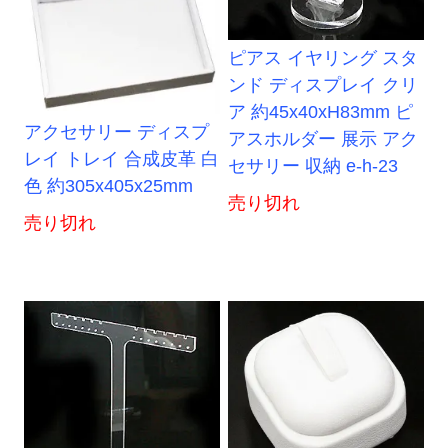
ピアス イヤリング スタ
ンド ディスプレイ クリ
ア 約45x40xH83mm ピ
アクセサリー ディスプ
アスホルダー 展示 アク
レイ トレイ 合成皮革 白
セサリー 収納 e-h-23
色 約305x405x25mm
売り切れ
売り切れ