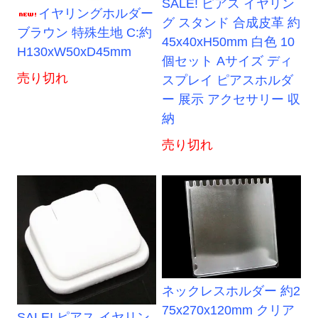
SALE! ピアス イヤリン
イヤリングホルダー
グ スタンド 合成皮革 約
ブラウン 特殊生地 C:約
45x40xH50mm 白色 10
H130xW50xD45mm
個セット Aサイズ ディ
売り切れ
スプレイ ピアスホルダ
ー 展示 アクセサリー 収
納
売り切れ
ネックレスホルダー 約2
75x270x120mm クリア
SALE! ピアス イヤリン