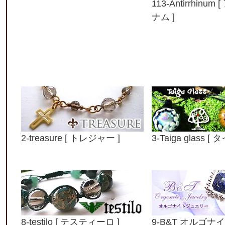
113-Antirrhinu
ナム ]
2-treasure [ トレジャー ]
3-Taiga glass 
8-testilo [ テスティーロ ]
9-B&T オルゴ