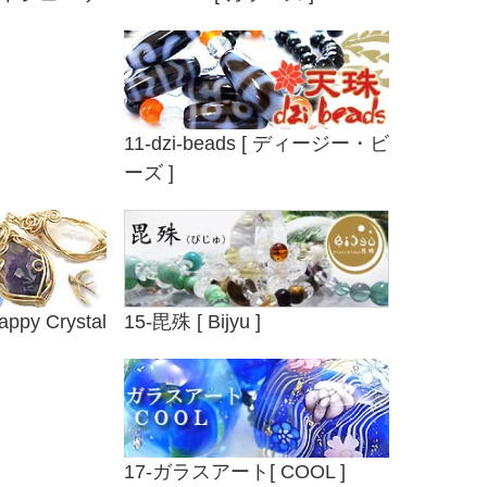
11-dzi-beads [ ディージー・ビ
ーズ ]
py Crystal
15-毘殊 [ Bijyu ]
17-ガラスアート[ COOL ]