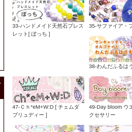
33-ハンドメイド天然石ブレス
35-サファイア・
レット[ ぼっち ]
38-わんだふるは
r
47-Ｃｈ*eM+W:D [ チェムダ
49-Day bloom
ブリュディー ]
クセサリー