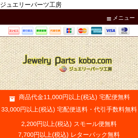
ジュエリーパーツ工房
メニュー
商品代金11,000円以上(税込) 宅配便無料
33,000円以上(税込) 宅配便送料・代引手数料無料
2,200円以上(税込) スモール便無料
7,700円以上(税込) レターパック無料