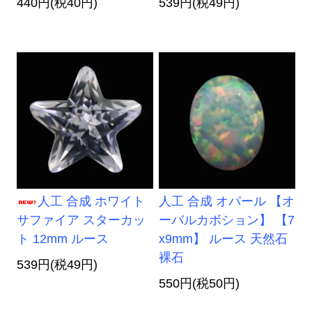
440円(税40円)
539円(税49円)
人工 合成 ホワイト
人工 合成 オパール 【オ
サファイア スターカッ
ーバルカボション】 【7
ト 12mm ルース
x9mm】 ルース 天然石
裸石
539円(税49円)
550円(税50円)