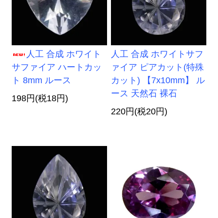
人工 合成 ホワイト
人工 合成 ホワイトサフ
サファイア ハートカッ
ァイア ピアカット(特殊
ト 8mm ルース
カット) 【7x10mm】 ル
ース 天然石 裸石
198円(税18円)
220円(税20円)