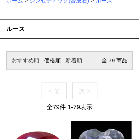
ホーム
>
シンセティック(合成石)
>
ルース
ルース
おすすめ順
価格順
新着順
全
79
商品
< 前
次 >
全
79
件
1
-
79
表示