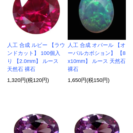
人工 合成 ルビー 【ラウ
人工 合成 オパール 【オ
ンドカット】 100個入
ーバルカボション】 【8
り 【2.0mm】 ルース
x10mm】 ルース 天然石
天然石 裸石
裸石
1,320円(税120円)
1,650円(税150円)