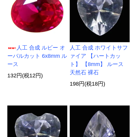
人工 合成 ルビー オ
人工 合成 ホワイトサフ
ーバルカット 6x8mm ル
ァイア 【ハートカッ
ース
ト】 【8mm】 ルース
天然石 裸石
132円(税12円)
198円(税18円)