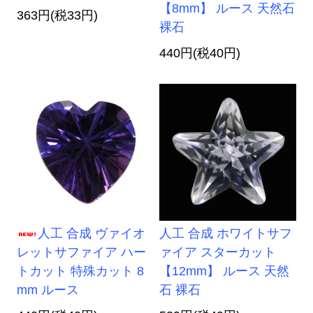
【8mm】 ルース 天然石
363円(税33円)
裸石
440円(税40円)
人工 合成 ヴァイオ
人工 合成 ホワイトサフ
レットサファイア ハー
ァイア スターカット
トカット 特殊カット 8
【12mm】 ルース 天然
mm ルース
石 裸石