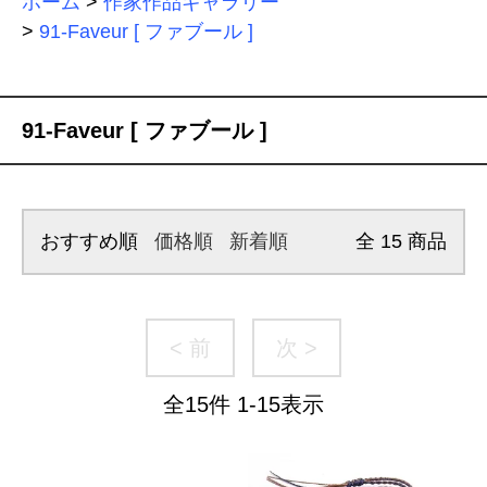
ホーム
>
作家作品ギャラリー
>
91-Faveur [ ファブール ]
91-Faveur [ ファブール ]
おすすめ順
価格順
新着順
全
15
商品
< 前
次 >
全
15
件
1
-
15
表示