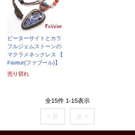
ピーターサイトとカラ
フルジェムストーンの
マクラメネックレス 【
Faveur(ファブール)】
売り切れ
全
15
件
1
-
15
表示
< 前
次 >