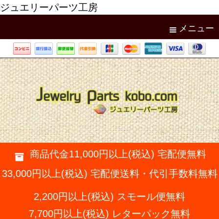
ジュエリーパーツ工房
メニュー
商品代金11,000円以上(税込) 宅配便無料
33,000円以上(税込) 宅配便送料・代引手数料無料
2,200円以上(税込) スモール便無料
7,700円以上(税込) レターパック無料