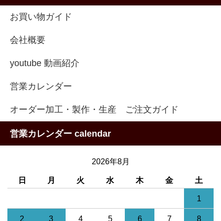
お買い物ガイド
会社概要
youtube 動画紹介
営業カレンダー
オーダー加工・製作・生産 ご注文ガイド
営業カレンダー calendar
2026年8月
日
月
火
水
木
金
土
1
2
3
4
5
6
7
8