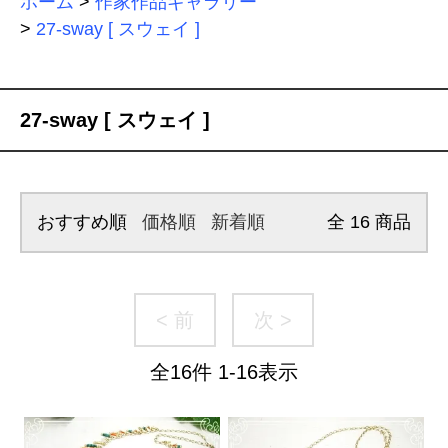
ホーム
>
作家作品ギャラリー
>
27-sway [ スウェイ ]
27-sway [ スウェイ ]
おすすめ順
価格順
新着順
全
16
商品
< 前
次 >
全
16
件
1
-
16
表示