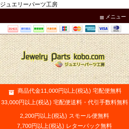
ジュエリーパーツ工房
メニュー
商品代金11,000円以上(税込) 宅配便無料
33,000円以上(税込) 宅配便送料・代引手数料無料
2,200円以上(税込) スモール便無料
7,700円以上(税込) レターパック無料