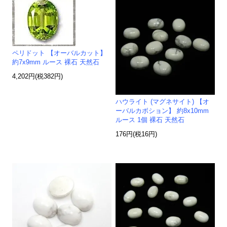
ペリドット 【オーバルカット】
約7x9mm ルース 裸石 天然石
4,202円(税382円)
ハウライト (マグネサイト) 【オ
ーバルカボション】 約8x10mm
ルース 1個 裸石 天然石
176円(税16円)