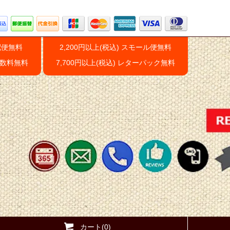
配便無料
2,200円以上(税込) スモール便無料
手数料無料
7,700円以上(税込) レターパック無料
カート(0)