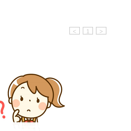
<
1
>