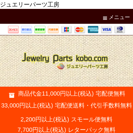
ジュエリーパーツ工房
メニュー
商品代金11,000円以上(税込) 宅配便無料
33,000円以上(税込) 宅配便送料・代引手数料無料
2,200円以上(税込) スモール便無料
7,700円以上(税込) レターパック無料