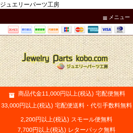
ジュエリーパーツ工房
メニュー
商品代金11,000円以上(税込) 宅配便無料
33,000円以上(税込) 宅配便送料・代引手数料無料
2,200円以上(税込) スモール便無料
7,700円以上(税込) レターパック無料