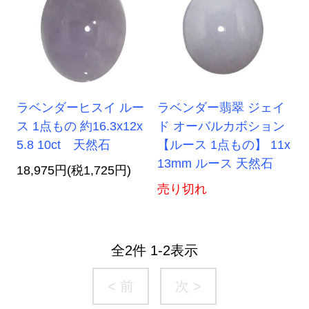
ラベンダーヒスイ ルー
ラベンダー翡翠 ジェイ
ス 1点もの 約16.3x12x
ド オーバルカボション
5.8 10ct 天然石
【ルース 1点もの】 11x
13mm ルース 天然石
18,975円(税1,725円)
売り切れ
全
2
件
1
-
2
表示
< 前
次 >