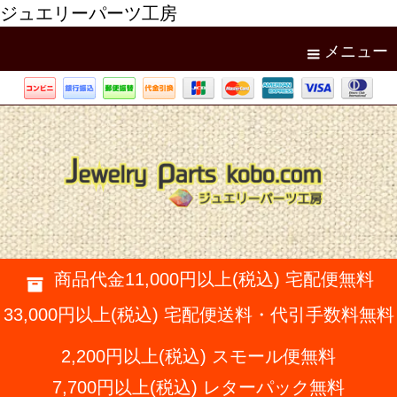
ジュエリーパーツ工房
メニュー
商品代金11,000円以上(税込) 宅配便無料
33,000円以上(税込) 宅配便送料・代引手数料無料
2,200円以上(税込) スモール便無料
7,700円以上(税込) レターパック無料