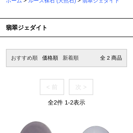
ホーム
>
ルース裸石 (天然石)
>
翡翠ジェダイト
翡翠ジェダイト
おすすめ順
価格順
新着順
全
2
商品
< 前
次 >
全
2
件
1
-
2
表示