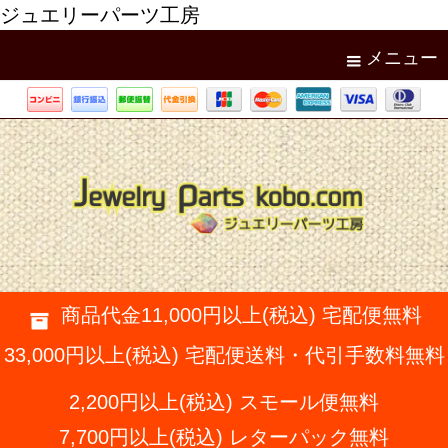
ジュエリーパーツ工房
メニュー
商品代金11,000円以上(税込) 宅配便無料
33,000円以上(税込) 宅配便送料・代引手数料無料
2,200円以上(税込) スモール便無料
7,700円以上(税込) レターパック無料