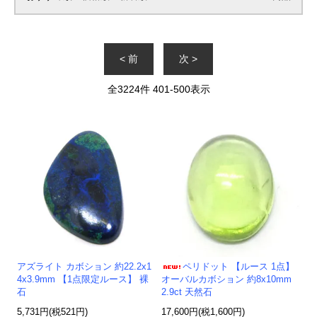
< 前
次 >
全
3224
件
401
-
500
表示
アズライト カボション 約22.2x1
ペリドット 【ルース 1点】
4x3.9mm 【1点限定ルース】 裸
オーバルカボション 約8x10mm
石
2.9ct 天然石
5,731円(税521円)
17,600円(税1,600円)