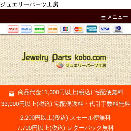
ジュエリーパーツ工房
メニュー
商品代金11,000円以上(税込) 宅配便無料
33,000円以上(税込) 宅配便送料・代引手数料無料
2,200円以上(税込) スモール便無料
7,700円以上(税込) レターパック無料