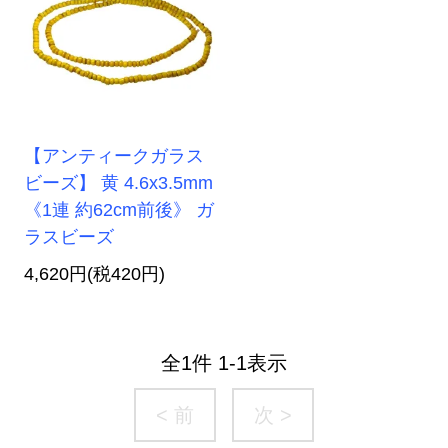
【アンティークガラス
ビーズ】 黄 4.6x3.5mm
《1連 約62cm前後》 ガ
ラスビーズ
4,620円(税420円)
全
1
件
1
-
1
表示
< 前
次 >