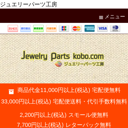
ジュエリーパーツ工房
メニュー
商品代金11,000円以上(税込) 宅配便無料
33,000円以上(税込) 宅配便送料・代引手数料無料
2,200円以上(税込) スモール便無料
7,700円以上(税込) レターパック無料