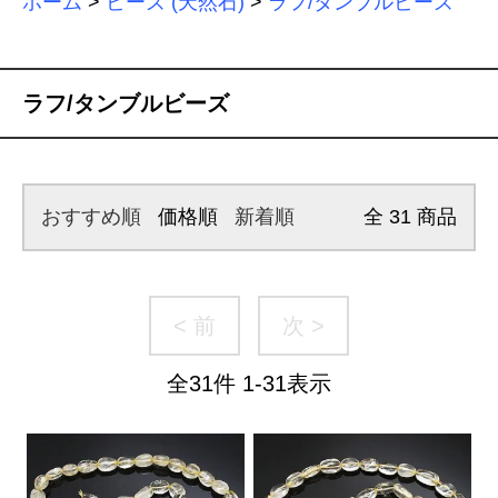
ホーム
>
ビーズ (天然石)
>
ラフ/タンブルビーズ
ラフ/タンブルビーズ
おすすめ順
価格順
新着順
全
31
商品
< 前
次 >
全
31
件
1
-
31
表示