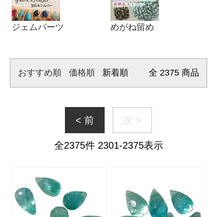
ジェムパーツ
めがね留め
おすすめ順
価格順
新着順
全
2375
商品
< 前
次 >
全
2375
件
2301
-
2375
表示